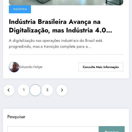
INDÚSTRIA
Indústria Brasileira Avança na
Digitalização, mas Indústria 4.0
Ainda é Desafio
A digitalização nas operações industriais do Brasil está
progredindo, mas a transição completa para a…
Eduardo Felipe
Consulte Mais Informação
Navegação
1
2
3
por
posts
Pesquisar
Pesquisar