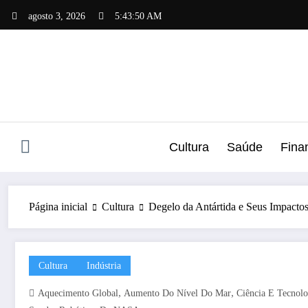
Pular
agosto 3, 2026
5:43:51 AM
para
o
conteúdo
Cultura
Saúde
Fina
Página inicial
Cultura
Degelo da Antártida e Seus Impacto
Cultura
Indústria
,
,
Aquecimento Global
Aumento Do Nível Do Mar
Ciência E Tecnolo