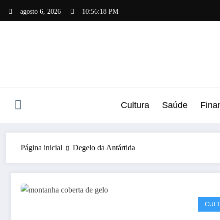
Pular
agosto 6, 2026
10:56:19 PM
para
o
conteúdo
Cultura
Saúde
Fina
Página inicial
Degelo da Antártida
CUL