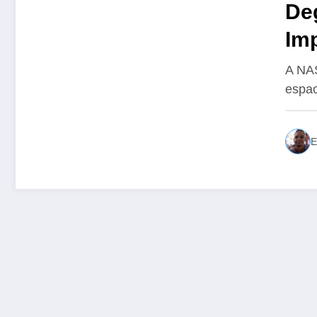
Deg
Imp
A NAS
espac
E