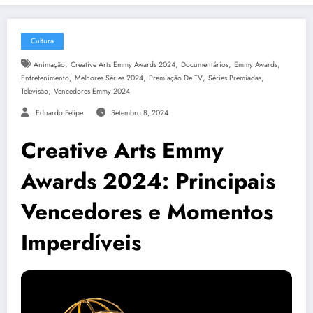
Cultura
,
,
,
,
Animação
Creative Arts Emmy Awards 2024
Documentários
Emmy Awards
,
,
,
,
Entretenimento
Melhores Séries 2024
Premiação De TV
Séries Premiadas
,
Televisão
Vencedores Emmy 2024
Eduardo Felipe
Setembro 8, 2024
Creative Arts Emmy
Awards 2024: Principais
Vencedores e Momentos
Imperdíveis