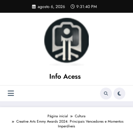
Pular
agosto 6, 2026
9:31:41 PM
para
o
conteúdo
Info Acess
Página inicial
Cultura
Creative Arts Emmy Awards 2024: Principais Vencedores e Momentos
Imperdíveis