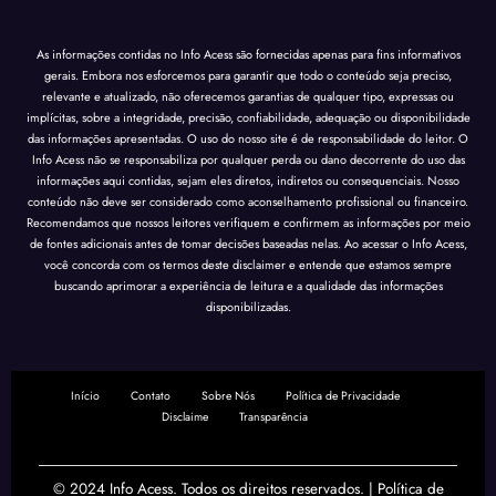
Creat
As informações contidas no Info Acess são fornecidas apenas para fins informativos
Princ
gerais. Embora nos esforcemos para garantir que todo o conteúdo seja preciso,
relevante e atualizado, não oferecemos garantias de qualquer tipo, expressas ou
Imper
implícitas, sobre a integridade, precisão, confiabilidade, adequação ou disponibilidade
das informações apresentadas. O uso do nosso site é de responsabilidade do leitor. O
Info Acess não se responsabiliza por qualquer perda ou dano decorrente do uso das
informações aqui contidas, sejam eles diretos, indiretos ou consequenciais. Nosso
conteúdo não deve ser considerado como aconselhamento profissional ou financeiro.
Recomendamos que nossos leitores verifiquem e confirmem as informações por meio
de fontes adicionais antes de tomar decisões baseadas nelas. Ao acessar o Info Acess,
você concorda com os termos deste disclaimer e entende que estamos sempre
buscando aprimorar a experiência de leitura e a qualidade das informações
disponibilizadas.
Início
Contato
Sobre Nós
Política de Privacidade