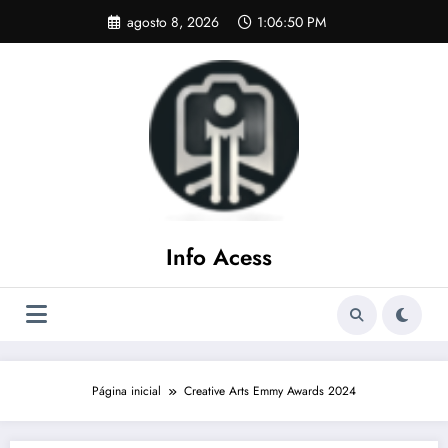
Pular
agosto 8, 2026
1:06:51 PM
para
o
conteúdo
Info Acess
Página inicial
Creative Arts Emmy Awards 2024