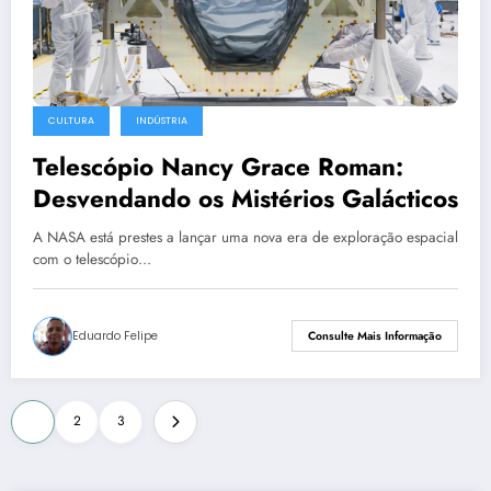
CULTURA
INDÚSTRIA
Telescópio Nancy Grace Roman:
Desvendando os Mistérios Galácticos
A NASA está prestes a lançar uma nova era de exploração espacial
com o telescópio…
Eduardo Felipe
Consulte Mais Informação
Navegação
1
2
3
por
posts