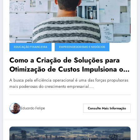
EDUCAÇÃO FINANCEIRA
EMPREENDEDORISMO E NEGÓCIOS
Como a Criação de Soluções para
Otimização de Custos Impulsiona o
Crescimento Empresarial
A busca pela eficiência operacional é uma das forças propulsoras
mais poderosas do crescimento empresarial.…
Eduardo Felipe
Consulte Mais Informação