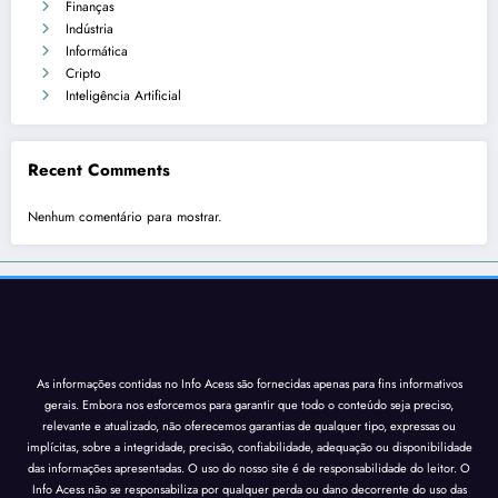
Finanças
Indústria
Informática
Cripto
Inteligência Artificial
Recent Comments
Nenhum comentário para mostrar.
As informações contidas no Info Acess são fornecidas apenas para fins informativos
gerais. Embora nos esforcemos para garantir que todo o conteúdo seja preciso,
relevante e atualizado, não oferecemos garantias de qualquer tipo, expressas ou
implícitas, sobre a integridade, precisão, confiabilidade, adequação ou disponibilidade
das informações apresentadas. O uso do nosso site é de responsabilidade do leitor. O
Info Acess não se responsabiliza por qualquer perda ou dano decorrente do uso das