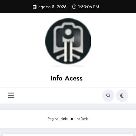
Pular
agosto 8, 2026
1:30:07 PM
para
o
conteúdo
Info Acess
Página inicial
Indústria