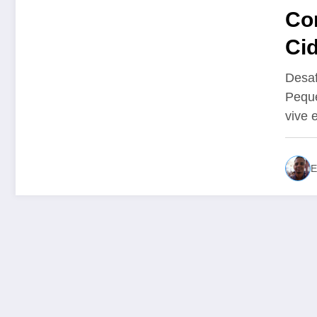
Co
Ci
Desaf
Peque
vive
E