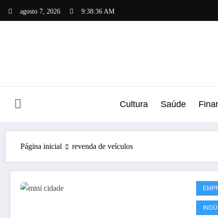
Pular
agosto 7, 2026
9:38:37 AM
para
o
conteúdo
Cultura
Saúde
Fina
Página inicial
revenda de veículos
EMP
INDÚ