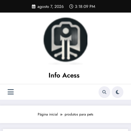
Pular
agosto 7, 2026
3:18:10 PM
para
o
conteúdo
Info Acess
Página inicial
produtos para pets