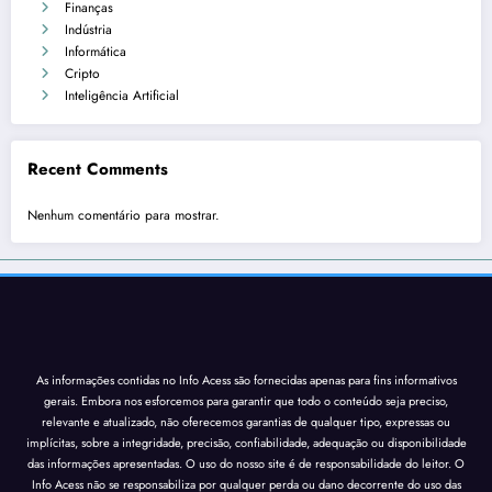
Finanças
Indústria
Informática
Cripto
Inteligência Artificial
Recent Comments
Nenhum comentário para mostrar.
As informações contidas no Info Acess são fornecidas apenas para fins informativos
gerais. Embora nos esforcemos para garantir que todo o conteúdo seja preciso,
relevante e atualizado, não oferecemos garantias de qualquer tipo, expressas ou
implícitas, sobre a integridade, precisão, confiabilidade, adequação ou disponibilidade
das informações apresentadas. O uso do nosso site é de responsabilidade do leitor. O
Info Acess não se responsabiliza por qualquer perda ou dano decorrente do uso das