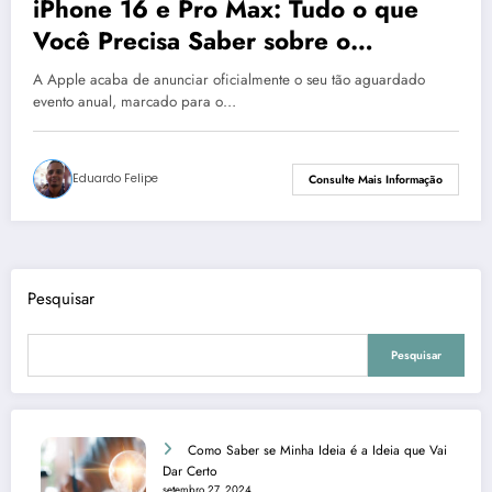
iPhone 16 e Pro Max: Tudo o que
Você Precisa Saber sobre o
Lançamento da Apple em 2024
A Apple acaba de anunciar oficialmente o seu tão aguardado
evento anual, marcado para o…
Eduardo Felipe
Consulte Mais Informação
Pesquisar
Pesquisar
Como Saber se Minha Ideia é a Ideia que Vai
Dar Certo
setembro 27, 2024