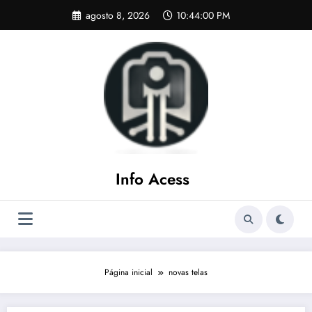
Pular
agosto 8, 2026
10:44:01 PM
para
o
conteúdo
Info Acess
Página inicial
novas telas