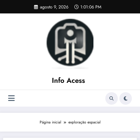
Pular
agosto 9, 2026
1:01:07 PM
para
o
conteúdo
Info Acess
Página inicial
exploração espacial