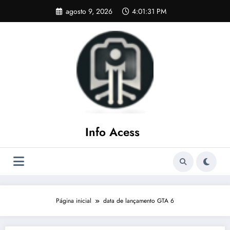
Pular
agosto 9, 2026
4:01:32 PM
para
o
conteúdo
Info Acess
Página inicial
data de lançamento GTA 6