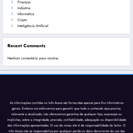
Finanças
Indústria
Informática
Cripto
Inteligência Artificial
Recent Comments
Nenhum comentário para mostrar.
As informações contidas no Info Acess são fornecidas apenas para fins informativos
gerais. Embora nos esforcemos para garantir que todo o conteúdo seja preciso,
relevante e atualizado, não oferecemos garantias de qualquer tipo, expressas ou
implícitas, sobre a integridade, precisão, confiabilidade, adequação ou disponibilidade
das informações apresentadas. O uso do nosso site é de responsabilidade do leitor. O
Info Acess não se responsabiliza por qualquer perda ou dano decorrente do uso das