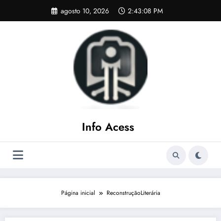
Pular
agosto 10, 2026
2:43:09 PM
para
o
conteúdo
Info Acess
Página inicial
ReconstruçãoLiterária