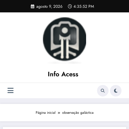
Pular
agosto 9, 2026
4:35:52 PM
para
o
conteúdo
Info Acess
Página inicial
observação galáctica