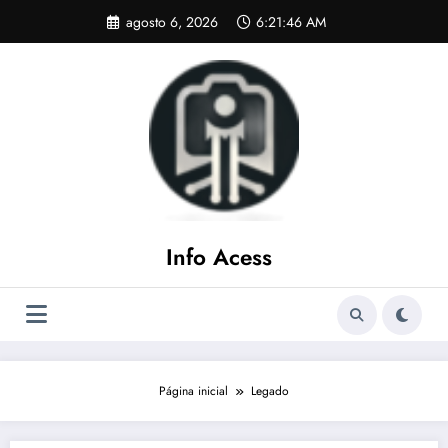
Pular
agosto 6, 2026
6:21:47 AM
para
o
conteúdo
Info Acess
Página inicial
Legado