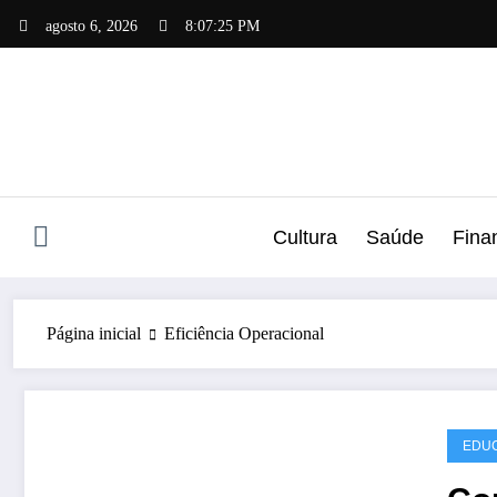
Pular
agosto 6, 2026
8:07:26 PM
para
o
conteúdo
Cultura
Saúde
Fina
Página inicial
Eficiência Operacional
EDUC