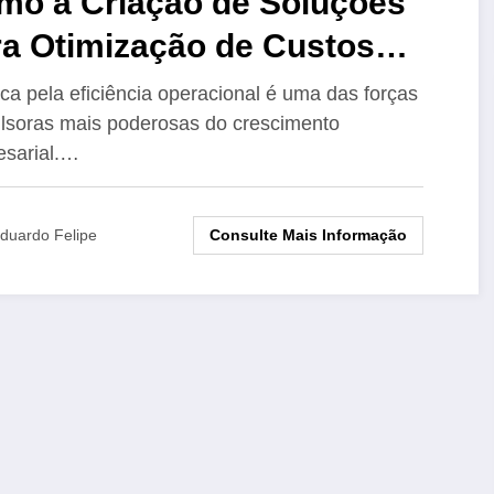
mo a Criação de Soluções
ra Otimização de Custos
pulsiona o Crescimento
ca pela eficiência operacional é uma das forças
lsoras mais poderosas do crescimento
presarial
sarial.…
Consulte Mais Informação
duardo Felipe