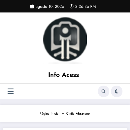
Pular
agosto 10, 2026
3:36:37 PM
para
o
conteúdo
Info Acess
Página inicial
Cíntia Abravanel