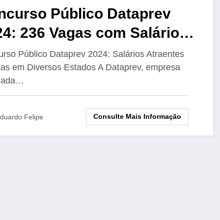
ncurso Público Dataprev
24: 236 Vagas com Salários
até R$ 9.173
rso Público Dataprev 2024: Salários Atraentes
as em Diversos Estados A Dataprev, empresa
ulada…
Consulte Mais Informação
duardo Felipe