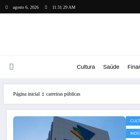
Pular
agosto 6, 2026
11:31:30 AM
para
o
conteúdo
Cultura
Saúde
Fina
Página inicial
carreiras públicas
CUL
INDÚ