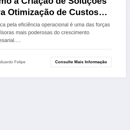
mo a Criação de Soluções
ra Otimização de Custos
pulsiona o Crescimento
ca pela eficiência operacional é uma das forças
lsoras mais poderosas do crescimento
presarial
sarial.…
Consulte Mais Informação
duardo Felipe