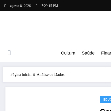
Pular
agosto 8, 2026
7:29:16 PM
para
o
conteúdo
Cultura
Saúde
Fina
Página inicial
Análise de Dados
EDUC