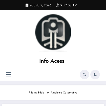
Pular
agosto 7, 2026
9:57:04 AM
para
o
conteúdo
Info Acess
Página inicial
Ambiente Corporativo